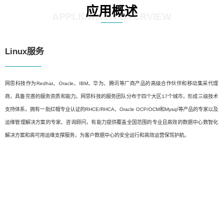
应用概述
APPLICATION OVERVIEW
Linux服务
网思科技作为Redhat、Oracle、IBM、华为、腾讯等厂商产品的高级合作伙伴和移动集采代理
商，具备完善的服务资质和能力。网思科技的服务团队分布于四个大区17个城市，形成三级技术
支持体系，拥有一批红帽专业认证的RHCE/RHCA、Oracle OCP/OCM和Mysql等产品的专家以及
运维管理解决方案的专家、咨询顾问，有能力提供覆盖全国范围的专业且高效的数据中心数智化
解决方案和高可用运维支撑服务，为客户数据中心的安全运行和高效运营保驾护航。