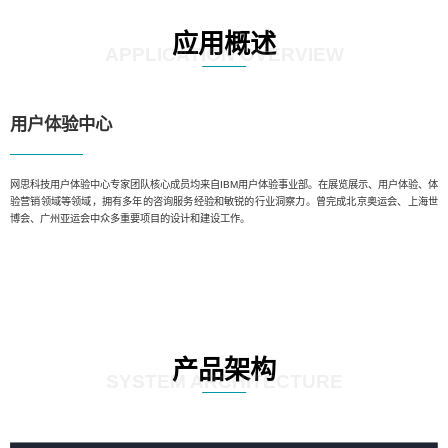
应用概述
APPLICATION OVERVIEW
用户体验中心
网思科技用户体验中心专家团队核心成员均来自IBM用户体验事业部。在展览展示、用户体验、体
验营销领域等领域，拥有多年的咨询服务经验和敏锐的行业洞察力。曾完成北京奥运会、上海世
博会、广州亚运会中众多重要项目的设计和建设工作。
产品架构
SYSTEM ARCHITECTURE