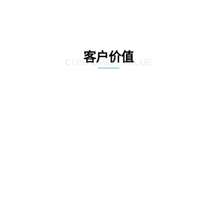
客户价值
CUSTOMER VALUE
01
产品业务能力展示：强调产品、技术和业务内容的更新、常展常新，结合受众
认知，提供有创意、印象深刻的展示。
02
企业品牌形象提升：强调企业精神、理念的发扬，立足世界杯app注册登录-世
界杯app登录入口，打动观众、吸引来宾。
03
提升用户体验：通过优化产品设计、改进交互流程、提升服务质量等方式，全
面提升用户体验。这种优质体验能够增强用户对产品的信任度和依赖度，提高
用户黏性，为企业赢得更多忠实用户。