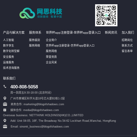
产品与解决方案
服务体系
世界杯app注册登录-世界杯app登录入口
新闻资讯
加入我们
人工智能
服务级别
企业简介
招聘岗位
数字孪生
服务网络
世界杯app注册登录-世界杯app登录入口
联系方式
数字化转型解
服务网络
留言表单
安全服务
荣誉资质
运维服务
企业风采
技术咨询服务
联系我们
400-808-5058
周一到周五9:30-18:00 (北京时间）
广州市黄埔区科学大道18号芯大厦B2栋1-2层
商务合作: marketing@blogofshadows.com
媒体合作: media@blogofshadows.com
Overseas business: NETTHINK HOLDINGS(HK)CO.,LIMITED
Add: Unit 04-05, 16F, The Broadway No.54-62 Lockhart Road,
Wanchai, HongKong
Email: sinontt_business@blogofshadows.com