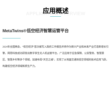
应用概述
APPLICATION OVERVIEW
MetaTwins®低空经济智慧运管平台
2024年全国两会，“低空经济”首次被写入政府工作报告并将作为新兴产业和未来产业打造新增长引
擎，网思科技成功研发出数字孪生无人机运管平台，广泛应用于应急保障、公安警务、智慧景
区、智慧乡村等多个领域，加速布局“天空之城”，实现了从地面交通到低空领域的技术应用飞跃，
构建低空经济领域新质生产力。