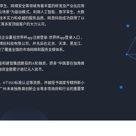
孪生、网络安全等领域有着丰富的研发及产业化应用
业场景”为驱动模式，利用人工智能、数字孪生、大数
技术实力和卓越的服务品质，网思科技成功获得了以
工等多家顶级客户的大力认可。
企业囊括世界杯app注册登录-世界杯app登录入口 、
博创科技有限公司，并先后在北京、天津、黑龙江、
建了覆盖全国的市场网络和服务支撑体系。
基金和建智集团跟投的A轮融资，跻身“中国潜在独角兽
，融资金额累计逾亿元人民币。
C、6个ISO标准认证等资质，并被授予国家专精特新小
广州未来独角兽创新企业等多项政府和行业的重要荣