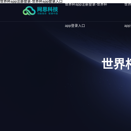
世界杯app注册登录-世界杯app登录入口
世界杯app注册登录-世界杯
世界
app登录入口
ap
世界