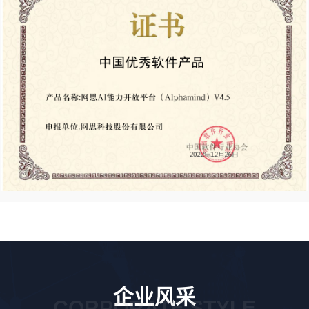
企业风采
CORPORATE STYLE