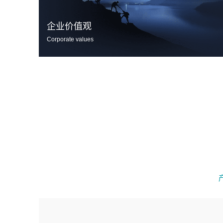
企业价值观
Corporate values