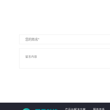
产品与解决方案
服务体系