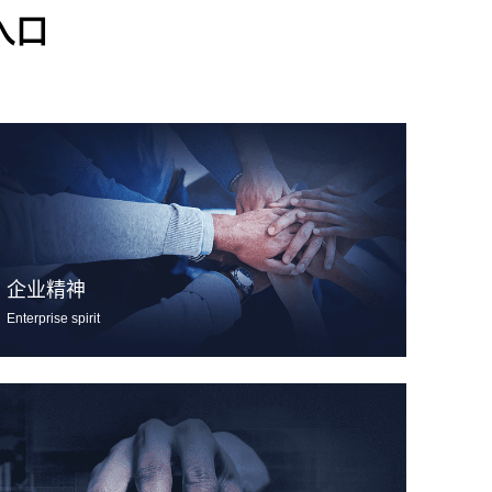
入口
企业精神
Enterprise spirit