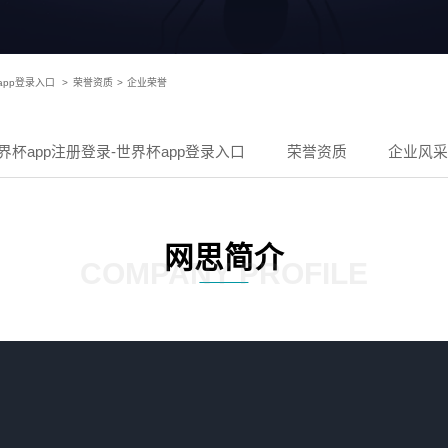
app登录入口
>
荣誉资质
>
企业荣誉
界杯app注册登录-世界杯app登录入口
荣誉资质
企业风采
网思简介
COMPANY PROFILE