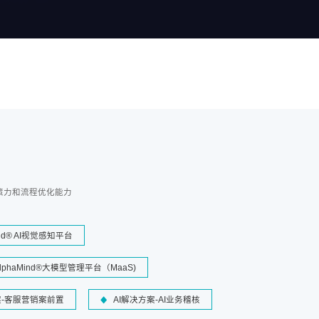
策力和流程优化能力
ind® AI视觉感知平台
lphaMind®大模型管理平台（MaaS)
案-客服营销案前置
AI解决方案-AI业务稽核